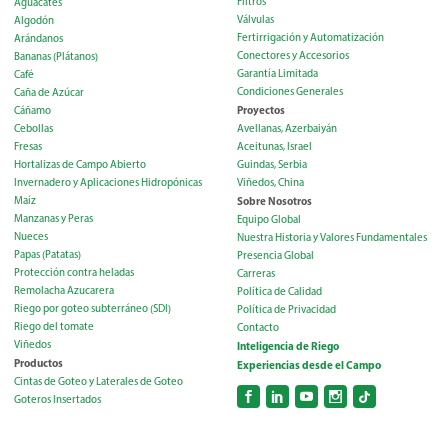
Filtros
Aguacates
Válvulas
Algodón
Fertirrigación y Automatización
Arándanos
Conectores y Accesorios
Bananas (Plátanos)
Garantía Limitada
Café
Condiciones Generales
Caña de Azúcar
Proyectos
Cáñamo
Cebollas
Avellanas, Azerbaiyán
Fresas
Aceitunas, Israel
Hortalizas de Campo Abierto
Guindas, Serbia
Invernadero y Aplicaciones Hidropónicas
Viñedos, China
Maíz
Sobre Nosotros
Manzanas y Peras
Equipo Global
Nueces
Nuestra Historia y Valores Fundamentales
Papas (Patatas)
Presencia Global
Protección contra heladas
Carreras
Remolacha Azucarera
Política de Calidad
Riego por goteo subterráneo (SDI)
Política de Privacidad
Riego del tomate
Contacto
Viñedos
Inteligencia de Riego
Productos
Experiencias desde el Campo
Cintas de Goteo y Laterales de Goteo
Goteros Insertados