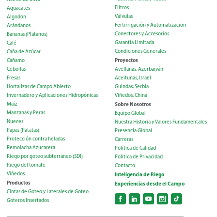
Filtros
Aguacates
Válvulas
Algodón
Fertirrigación y Automatización
Arándanos
Conectores y Accesorios
Bananas (Plátanos)
Garantía Limitada
Café
Condiciones Generales
Caña de Azúcar
Proyectos
Cáñamo
Cebollas
Avellanas, Azerbaiyán
Fresas
Aceitunas, Israel
Hortalizas de Campo Abierto
Guindas, Serbia
Invernadero y Aplicaciones Hidropónicas
Viñedos, China
Maíz
Sobre Nosotros
Manzanas y Peras
Equipo Global
Nueces
Nuestra Historia y Valores Fundamentales
Papas (Patatas)
Presencia Global
Protección contra heladas
Carreras
Remolacha Azucarera
Política de Calidad
Riego por goteo subterráneo (SDI)
Política de Privacidad
Riego del tomate
Contacto
Viñedos
Inteligencia de Riego
Productos
Experiencias desde el Campo
Cintas de Goteo y Laterales de Goteo
Goteros Insertados