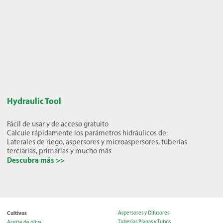
Hydraulic Tool
Fácil de usar y de acceso gratuito
Calcule rápidamente los parámetros hidráulicos de:
Laterales de riego, aspersores y microaspersores, tuberías
terciarias, primarias y mucho más
Descubra más >>
Cultivos
Aspersores y Difusores
Tuberías Planas y Tubos
Aceite de oliva