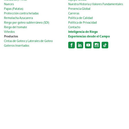
Nueces
Nuestra Historia y Valores Fundamentales
Papas (Patatas)
Presencia Global
Protección contra heladas
Carreras
Remolacha Azucarera
Política de Calidad
Riego por goteo subterráneo (SDI)
Política de Privacidad
Riego del tomate
Contacto
Inteligencia de Riego
Viñedos
Productos
Experiencias desde el Campo
Cintas de Goteo y Laterales de Goteo
Goteros Insertados