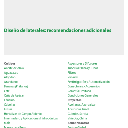
Diseño de laterales: recomendaciones adicionales
Cultivos
Aspersores y Difusores
Aceite de oliva
Tuberías Planas y Tubos
Aguacates
Filtros
Algodón
Válvulas
Arándanos
Fertirrigación y Automatización
Bananas (Plátanos)
Conectores y Accesorios
Café
Garantía Limitada
Caña de Azúcar
Condiciones Generales
Proyectos
Cáñamo
Cebollas
Avellanas, Azerbaiyán
Fresas
Aceitunas, Israel
Hortalizas de Campo Abierto
Guindas, Serbia
Invernadero y Aplicaciones Hidropónicas
Viñedos, China
Sobre Nosotros
Maíz
Manzanas y Peras
Equipo Global