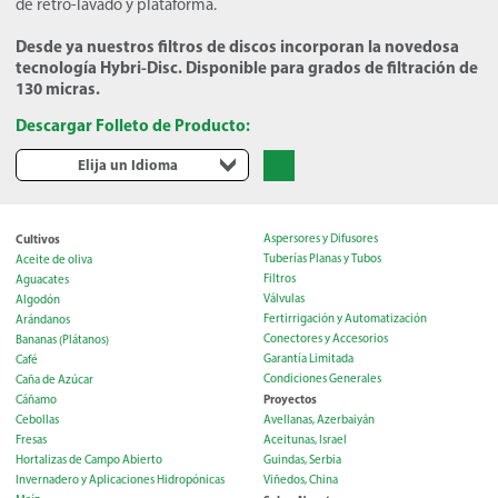
de retro-lavado y plataforma.
Desde ya nuestros filtros de discos incorporan la novedosa
tecnología Hybri-Disc. Disponible para grados de filtración de
130 micras.
Descargar Folleto de Producto:
Elija un Idioma
Cultivos
Aspersores y Difusores
Tuberías Planas y Tubos
Aceite de oliva
Filtros
Aguacates
Válvulas
Algodón
Fertirrigación y Automatización
Arándanos
Conectores y Accesorios
Bananas (Plátanos)
Garantía Limitada
Café
Condiciones Generales
Caña de Azúcar
Proyectos
Cáñamo
Cebollas
Avellanas, Azerbaiyán
Fresas
Aceitunas, Israel
Hortalizas de Campo Abierto
Guindas, Serbia
Invernadero y Aplicaciones Hidropónicas
Viñedos, China