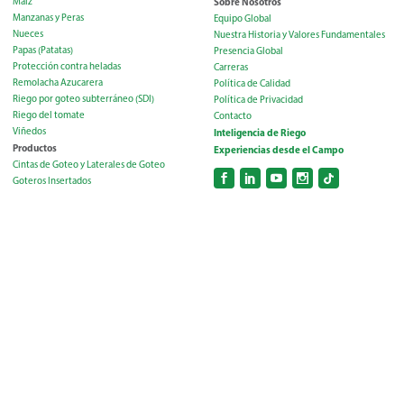
Maíz
Sobre Nosotros
Manzanas y Peras
Equipo Global
Nueces
Nuestra Historia y Valores Fundamentales
Papas (Patatas)
Presencia Global
Protección contra heladas
Carreras
Remolacha Azucarera
Política de Calidad
Riego por goteo subterráneo (SDI)
Política de Privacidad
Riego del tomate
Contacto
Viñedos
Inteligencia de Riego
Productos
Experiencias desde el Campo
Cintas de Goteo y Laterales de Goteo
Goteros Insertados