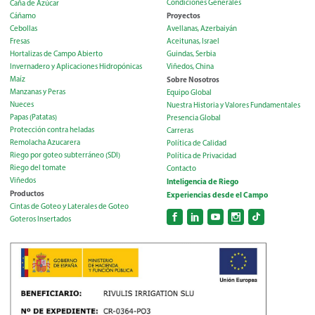
Condiciones Generales
Caña de Azúcar
Proyectos
Cáñamo
Cebollas
Avellanas, Azerbaiyán
Fresas
Aceitunas, Israel
Hortalizas de Campo Abierto
Guindas, Serbia
Invernadero y Aplicaciones Hidropónicas
Viñedos, China
Maíz
Sobre Nosotros
Manzanas y Peras
Equipo Global
Nueces
Nuestra Historia y Valores Fundamentales
Papas (Patatas)
Presencia Global
Protección contra heladas
Carreras
Remolacha Azucarera
Política de Calidad
Riego por goteo subterráneo (SDI)
Política de Privacidad
Riego del tomate
Contacto
Viñedos
Inteligencia de Riego
Productos
Experiencias desde el Campo
Cintas de Goteo y Laterales de Goteo
Goteros Insertados