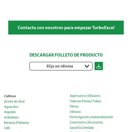
Contacta con nosotros para empezar TurboExcel
DESCARGAR FOLLETO DE PRODUCTO
Elija un Idioma
Cultivos
Aspersores y Difusores
Tuberías Planas y Tubos
Aceite de oliva
Filtros
Aguacates
Válvulas
Algodón
Fertirrigación y Automatización
Arándanos
Conectores y Accesorios
Bananas (Plátanos)
Garantía Limitada
Café