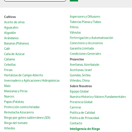
Cultivos
Aspersores y Difusores
Tuberías Planas y Tubos
Aceite de oliva
Filtros
Aguacates
Válvulas
Algodón
Fertirrigación y Automatización
Arándanos
Conectores y Accesorios
Bananas (Plátanos)
Garantía Limitada
Café
Condiciones Generales
Caña de Azúcar
Proyectos
Cáñamo
Cebollas
Avellanas, Azerbaiyán
Fresas
Aceitunas, Israel
Hortalizas de Campo Abierto
Guindas, Serbia
Invernadero y Aplicaciones Hidropónicas
Viñedos, China
Maíz
Sobre Nosotros
Manzanas y Peras
Equipo Global
Nueces
Nuestra Historia y Valores Fundamentales
Papas (Patatas)
Presencia Global
Protección contra heladas
Carreras
Remolacha Azucarera
Política de Calidad
Riego por goteo subterráneo (SDI)
Política de Privacidad
Riego del tomate
Contacto
Viñedos
Inteligencia de Riego