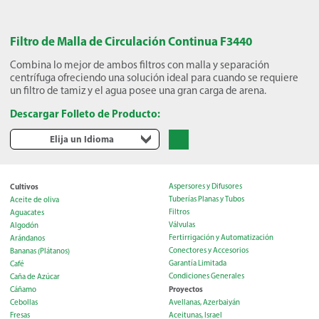
Filtro de Malla de Circulación Continua F3440
Combina lo mejor de ambos filtros con malla y separación
centrífuga ofreciendo una solución ideal para cuando se requiere
un filtro de tamiz y el agua posee una gran carga de arena.
Descargar Folleto de Producto:
Elija un Idioma
Cultivos
Aspersores y Difusores
Tuberías Planas y Tubos
Aceite de oliva
Filtros
Aguacates
Válvulas
Algodón
Fertirrigación y Automatización
Arándanos
Conectores y Accesorios
Bananas (Plátanos)
Garantía Limitada
Café
Condiciones Generales
Caña de Azúcar
Proyectos
Cáñamo
Cebollas
Avellanas, Azerbaiyán
Fresas
Aceitunas, Israel