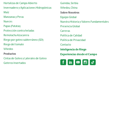
Hortalizas de Campo Abierto
Guindas, Serbia
Invernadero y Aplicaciones Hidropónicas
Viñedos, China
Maíz
Sobre Nosotros
Manzanas y Peras
Equipo Global
Nueces
Nuestra Historia y Valores Fundamentales
Papas (Patatas)
Presencia Global
Protección contra heladas
Carreras
Remolacha Azucarera
Política de Calidad
Riego por goteo subterráneo (SDI)
Política de Privacidad
Riego del tomate
Contacto
Viñedos
Inteligencia de Riego
Productos
Experiencias desde el Campo
Cintas de Goteo y Laterales de Goteo
Goteros Insertados