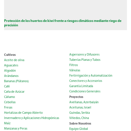
Protección de los huertos de kiwi frente a riesgos climáticos mediante riego de
precisión
Cultivos
Aspersores y Difusores
Tuberías Planas y Tubos
Aceite de oliva
Filtros
Aguacates
Válvulas
Algodón
Fertirrigación y Automatización
Arándanos
Conectores y Accesorios
Bananas (Plátanos)
Garantía Limitada
Café
Condiciones Generales
Caña de Azúcar
Proyectos
Cáñamo
Cebollas
Avellanas, Azerbaiyán
Fresas
Aceitunas, Israel
Hortalizas de Campo Abierto
Guindas, Serbia
Invernadero y Aplicaciones Hidropónicas
Viñedos, China
Maíz
Sobre Nosotros
Manzanas y Peras
Equipo Global