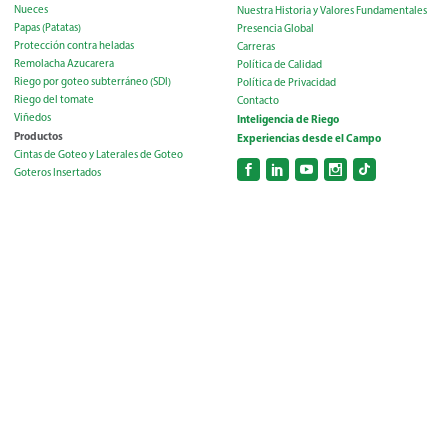
Nueces
Nuestra Historia y Valores Fundamentales
Papas (Patatas)
Presencia Global
Protección contra heladas
Carreras
Remolacha Azucarera
Política de Calidad
Riego por goteo subterráneo (SDI)
Política de Privacidad
Riego del tomate
Contacto
Viñedos
Inteligencia de Riego
Productos
Experiencias desde el Campo
Cintas de Goteo y Laterales de Goteo
Goteros Insertados