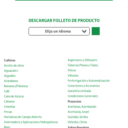
DESCARGAR FOLLETO DE PRODUCTO
Elija un Idioma
Cultivos
Aspersores y Difusores
Tuberías Planas y Tubos
Aceite de oliva
Filtros
Aguacates
Válvulas
Algodón
Fertirrigación y Automatización
Arándanos
Conectores y Accesorios
Bananas (Plátanos)
Garantía Limitada
Café
Condiciones Generales
Caña de Azúcar
Proyectos
Cáñamo
Cebollas
Avellanas, Azerbaiyán
Fresas
Aceitunas, Israel
Hortalizas de Campo Abierto
Guindas, Serbia
Invernadero y Aplicaciones Hidropónicas
Viñedos, China
Maíz
Sobre Nosotros