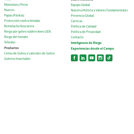
Manzanas y Peras
Equipo Global
Nueces
Nuestra Historia y Valores Fundamentales
Papas (Patatas)
Presencia Global
Protección contra heladas
Carreras
Remolacha Azucarera
Política de Calidad
Riego por goteo subterráneo (SDI)
Política de Privacidad
Riego del tomate
Contacto
Viñedos
Inteligencia de Riego
Productos
Experiencias desde el Campo
Cintas de Goteo y Laterales de Goteo
Goteros Insertados