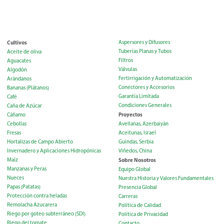
Cultivos
Aspersores y Difusores
Tuberías Planas y Tubos
Aceite de oliva
Filtros
Aguacates
Válvulas
Algodón
Fertirrigación y Automatización
Arándanos
Conectores y Accesorios
Bananas (Plátanos)
Garantía Limitada
Café
Condiciones Generales
Caña de Azúcar
Proyectos
Cáñamo
Cebollas
Avellanas, Azerbaiyán
Fresas
Aceitunas, Israel
Hortalizas de Campo Abierto
Guindas, Serbia
Invernadero y Aplicaciones Hidropónicas
Viñedos, China
Maíz
Sobre Nosotros
Manzanas y Peras
Equipo Global
Nueces
Nuestra Historia y Valores Fundamentales
Papas (Patatas)
Presencia Global
Protección contra heladas
Carreras
Remolacha Azucarera
Política de Calidad
Riego por goteo subterráneo (SDI)
Política de Privacidad
Riego del tomate
Contacto