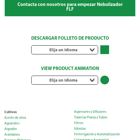
Contacta con nosotros para empezar Nebulizador
FLF
DESCARGAR FOLLETO DE PRODUCTO
Elija un Idioma
VIEW PRODUCT ANIMATION
Elija un Idioma
Cultivos
Aspersores y Difusores
Tuberías Planas y Tubos
Aceite de oliva
Filtros
Aguacates
Válvulas
Algodón
Fertirrigación y Automatización
Arándanos
Conectores y Accesorios