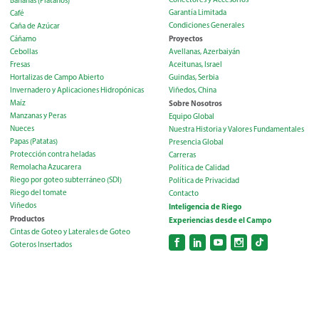
Bananas (Plátanos)
Garantía Limitada
Café
Condiciones Generales
Caña de Azúcar
Proyectos
Cáñamo
Cebollas
Avellanas, Azerbaiyán
Fresas
Aceitunas, Israel
Hortalizas de Campo Abierto
Guindas, Serbia
Invernadero y Aplicaciones Hidropónicas
Viñedos, China
Maíz
Sobre Nosotros
Manzanas y Peras
Equipo Global
Nueces
Nuestra Historia y Valores Fundamentales
Papas (Patatas)
Presencia Global
Protección contra heladas
Carreras
Remolacha Azucarera
Política de Calidad
Riego por goteo subterráneo (SDI)
Política de Privacidad
Riego del tomate
Contacto
Viñedos
Inteligencia de Riego
Productos
Experiencias desde el Campo
Cintas de Goteo y Laterales de Goteo
Goteros Insertados