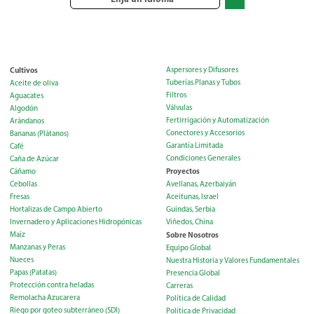
Cultivos
Aspersores y Difusores
Tuberías Planas y Tubos
Aceite de oliva
Filtros
Aguacates
Válvulas
Algodón
Fertirrigación y Automatización
Arándanos
Conectores y Accesorios
Bananas (Plátanos)
Garantía Limitada
Café
Condiciones Generales
Caña de Azúcar
Proyectos
Cáñamo
Cebollas
Avellanas, Azerbaiyán
Fresas
Aceitunas, Israel
Hortalizas de Campo Abierto
Guindas, Serbia
Invernadero y Aplicaciones Hidropónicas
Viñedos, China
Maíz
Sobre Nosotros
Manzanas y Peras
Equipo Global
Nueces
Nuestra Historia y Valores Fundamentales
Papas (Patatas)
Presencia Global
Protección contra heladas
Carreras
Remolacha Azucarera
Política de Calidad
Riego por goteo subterráneo (SDI)
Política de Privacidad