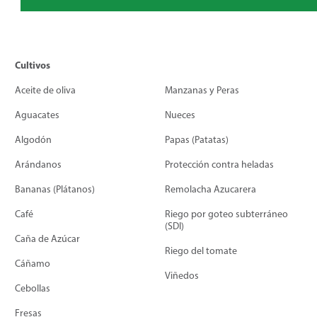
Cultivos
Aceite de oliva
Manzanas y Peras
Aguacates
Nueces
Algodón
Papas (Patatas)
Arándanos
Protección contra heladas
Bananas (Plátanos)
Remolacha Azucarera
Café
Riego por goteo subterráneo
(SDI)
Caña de Azúcar
Riego del tomate
Cáñamo
Viñedos
Cebollas
Fresas