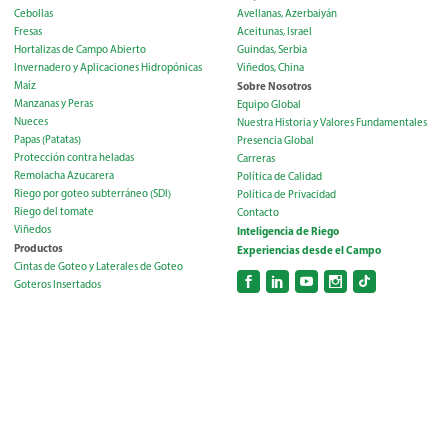
Cebollas
Avellanas, Azerbaiyán
Fresas
Aceitunas, Israel
Hortalizas de Campo Abierto
Guindas, Serbia
Invernadero y Aplicaciones Hidropónicas
Viñedos, China
Maíz
Sobre Nosotros
Manzanas y Peras
Equipo Global
Nueces
Nuestra Historia y Valores Fundamentales
Papas (Patatas)
Presencia Global
Protección contra heladas
Carreras
Remolacha Azucarera
Política de Calidad
Riego por goteo subterráneo (SDI)
Política de Privacidad
Riego del tomate
Contacto
Viñedos
Inteligencia de Riego
Productos
Experiencias desde el Campo
Cintas de Goteo y Laterales de Goteo
Goteros Insertados