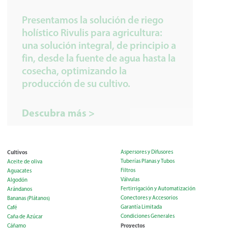
Presentamos la solución de riego
holístico Rivulis para agricultura:
una solución integral, de principio a
fin, desde la fuente de agua hasta la
cosecha, optimizando la
producción de su cultivo.
Descubra más >
Cultivos
Aspersores y Difusores
Tuberías Planas y Tubos
Aceite de oliva
Filtros
Aguacates
Válvulas
Algodón
Fertirrigación y Automatización
Arándanos
Conectores y Accesorios
Bananas (Plátanos)
Garantía Limitada
Café
Condiciones Generales
Caña de Azúcar
Proyectos
Cáñamo