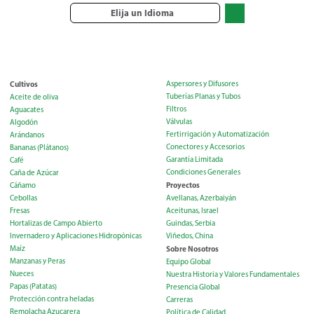
Elija un Idioma
Cultivos
Aspersores y Difusores
Tuberías Planas y Tubos
Aceite de oliva
Filtros
Aguacates
Válvulas
Algodón
Fertirrigación y Automatización
Arándanos
Conectores y Accesorios
Bananas (Plátanos)
Garantía Limitada
Café
Condiciones Generales
Caña de Azúcar
Proyectos
Cáñamo
Cebollas
Avellanas, Azerbaiyán
Fresas
Aceitunas, Israel
Hortalizas de Campo Abierto
Guindas, Serbia
Invernadero y Aplicaciones Hidropónicas
Viñedos, China
Maíz
Sobre Nosotros
Manzanas y Peras
Equipo Global
Nueces
Nuestra Historia y Valores Fundamentales
Papas (Patatas)
Presencia Global
Protección contra heladas
Carreras
Remolacha Azucarera
Política de Calidad