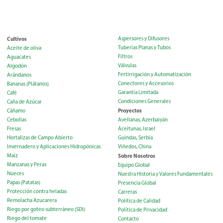
Cultivos
Aspersores y Difusores
Tuberías Planas y Tubos
Aceite de oliva
Filtros
Aguacates
Válvulas
Algodón
Fertirrigación y Automatización
Arándanos
Conectores y Accesorios
Bananas (Plátanos)
Garantía Limitada
Café
Condiciones Generales
Caña de Azúcar
Proyectos
Cáñamo
Cebollas
Avellanas, Azerbaiyán
Fresas
Aceitunas, Israel
Hortalizas de Campo Abierto
Guindas, Serbia
Invernadero y Aplicaciones Hidropónicas
Viñedos, China
Maíz
Sobre Nosotros
Manzanas y Peras
Equipo Global
Nueces
Nuestra Historia y Valores Fundamentales
Papas (Patatas)
Presencia Global
Protección contra heladas
Carreras
Remolacha Azucarera
Política de Calidad
Riego por goteo subterráneo (SDI)
Política de Privacidad
Riego del tomate
Contacto