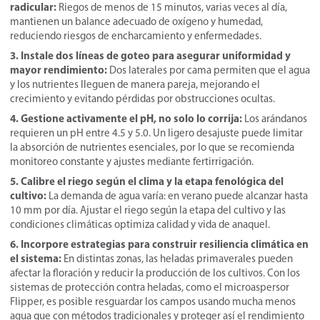
radicular:
Riegos de menos de 15 minutos, varias veces al día,
mantienen un balance adecuado de oxígeno y humedad,
reduciendo riesgos de encharcamiento y enfermedades.
3. Instale dos líneas de goteo para asegurar uniformidad y
mayor rendimiento:
Dos laterales por cama permiten que el agua
y los nutrientes lleguen de manera pareja, mejorando el
crecimiento y evitando pérdidas por obstrucciones ocultas.
4. Gestione activamente el pH, no solo lo corrija:
Los arándanos
requieren un pH entre 4.5 y 5.0. Un ligero desajuste puede limitar
la absorción de nutrientes esenciales, por lo que se recomienda
monitoreo constante y ajustes mediante fertirrigación.
5. Calibre el riego según el clima y la etapa fenológica del
cultivo:
La demanda de agua varía: en verano puede alcanzar hasta
10 mm por día. Ajustar el riego según la etapa del cultivo y las
condiciones climáticas optimiza calidad y vida de anaquel.
6. Incorpore estrategias para construir resiliencia climática en
el sistema:
En distintas zonas, las heladas primaverales pueden
afectar la floración y reducir la producción de los cultivos. Con los
sistemas de protección contra heladas, como el microaspersor
Flipper, es posible resguardar los campos usando mucha menos
agua que con métodos tradicionales y proteger así el rendimiento