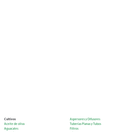
Cultivos
Aspersores y Difusores
Aceite de oliva
Tuberías Planas y Tubos
Aguacates
Filtros