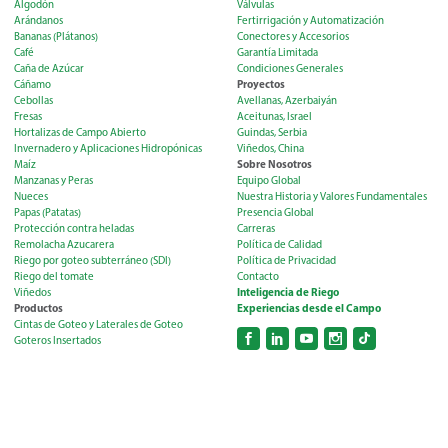
Algodón
Válvulas
Arándanos
Fertirrigación y Automatización
Bananas (Plátanos)
Conectores y Accesorios
Café
Garantía Limitada
Caña de Azúcar
Condiciones Generales
Proyectos
Cáñamo
Cebollas
Avellanas, Azerbaiyán
Fresas
Aceitunas, Israel
Hortalizas de Campo Abierto
Guindas, Serbia
Invernadero y Aplicaciones Hidropónicas
Viñedos, China
Sobre Nosotros
Maíz
Manzanas y Peras
Equipo Global
Nueces
Nuestra Historia y Valores Fundamentales
Papas (Patatas)
Presencia Global
Protección contra heladas
Carreras
Remolacha Azucarera
Política de Calidad
Riego por goteo subterráneo (SDI)
Política de Privacidad
Riego del tomate
Contacto
Inteligencia de Riego
Viñedos
Productos
Experiencias desde el Campo
Cintas de Goteo y Laterales de Goteo
Goteros Insertados