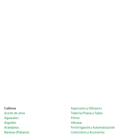
Cultivos
Aspersores y Difusores
Aceite de oliva
Tuberías Planas y Tubos
Aguacates
Filtros
Algodón
Válvulas
Arándanos
Fertirrigación y Automatización
Bananas (Plátanos)
Conectores y Accesorios