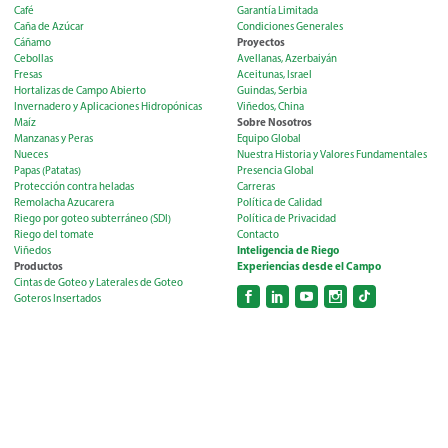
Café
Garantía Limitada
Caña de Azúcar
Condiciones Generales
Proyectos
Cáñamo
Cebollas
Avellanas, Azerbaiyán
Fresas
Aceitunas, Israel
Hortalizas de Campo Abierto
Guindas, Serbia
Invernadero y Aplicaciones Hidropónicas
Viñedos, China
Sobre Nosotros
Maíz
Manzanas y Peras
Equipo Global
Nueces
Nuestra Historia y Valores Fundamentales
Papas (Patatas)
Presencia Global
Protección contra heladas
Carreras
Remolacha Azucarera
Política de Calidad
Riego por goteo subterráneo (SDI)
Política de Privacidad
Riego del tomate
Contacto
Inteligencia de Riego
Viñedos
Productos
Experiencias desde el Campo
Cintas de Goteo y Laterales de Goteo
Goteros Insertados