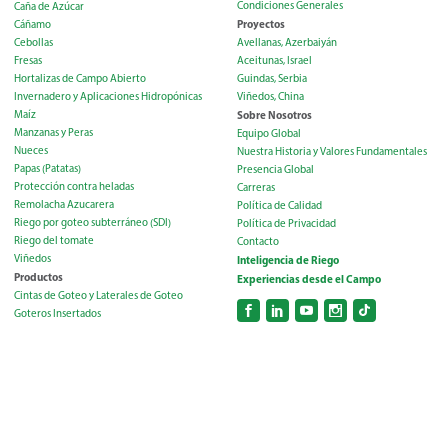
Condiciones Generales
Caña de Azúcar
Proyectos
Cáñamo
Cebollas
Avellanas, Azerbaiyán
Fresas
Aceitunas, Israel
Hortalizas de Campo Abierto
Guindas, Serbia
Invernadero y Aplicaciones Hidropónicas
Viñedos, China
Maíz
Sobre Nosotros
Manzanas y Peras
Equipo Global
Nueces
Nuestra Historia y Valores Fundamentales
Papas (Patatas)
Presencia Global
Protección contra heladas
Carreras
Remolacha Azucarera
Política de Calidad
Riego por goteo subterráneo (SDI)
Política de Privacidad
Riego del tomate
Contacto
Viñedos
Inteligencia de Riego
Productos
Experiencias desde el Campo
Cintas de Goteo y Laterales de Goteo
Goteros Insertados