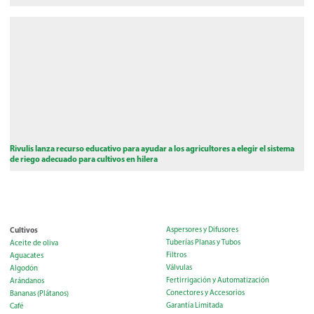
Rivulis lanza recurso educativo para ayudar a los agricultores a elegir el sistema
de riego adecuado para cultivos en hilera
Cultivos
Aspersores y Difusores
Tuberías Planas y Tubos
Aceite de oliva
Filtros
Aguacates
Válvulas
Algodón
Fertirrigación y Automatización
Arándanos
Conectores y Accesorios
Bananas (Plátanos)
Garantía Limitada
Café