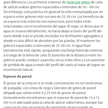
gran diferencia. Los primeros sistemas de
riego por goteo
de caña
de azúcar usaban goteros espaciados a intervalos de 50 – 60 cm.
Sin embargo, esta práctica en general ha sido reemplazada por un
espacio entre goteros más cercano de 25-30 cm. Los beneficios de
un espacio más estrecho son numerosos, pero todos están
relacionados con el movimiento del agua. Al regar, se desea que el
agua se mueva lateralmente, no hacia abajo a través del perfil del
suelo donde ésta se pierde (incluidos los fertilizantes agregados) o
donde es más difícil de absorber por las plantas. Al mantener los
goteros espaciados a intervalos de 25-30 cm, el agua fluye
lateralmente más rápido, asegurando una franja húmeda continua
a lo largo de la hilera de caña. El aumento de la distancia entre los
goteros puede conducir a parches secos entre ellos y a un aumento
de pérdida de agua a través del perfil del suelo al tratar de lograr un
movimiento lateral.
Espesor de pared
El grosor de la cinta en sí se mide comúnmente en mil (milésimas
de pulgada), con cintas de riego y laterales de goteo de pared
delgada que varían entre 6 y 25 mil de grosor de pared.
Generalmente encontramos que el espesor de pared de 12 a 15
mil es el adecuado para la caña de azúcar subterránea, aunque hay
casos en los que un espesor de pared más grueso puede ser