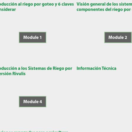
oducción al riego por goteo y 6 claves
Visión general de los sistem
nsiderar
componentes del riego por
Module 1
Module 2
oducción a los Sistemas de Riego por
Información Técnica
rsión Rivulis
Module 4