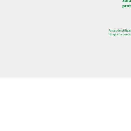
Solu
prot
Antes de utiliza
Tenga en cuenta 