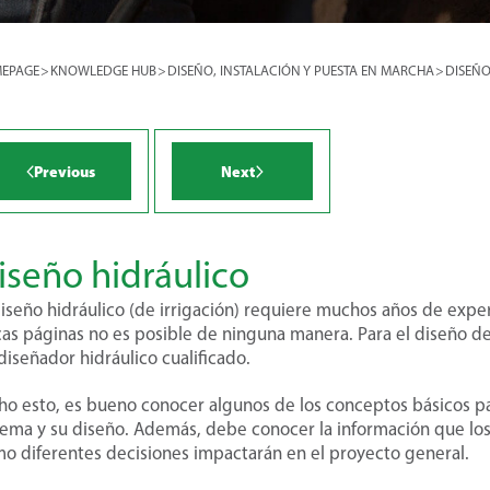
e instalación, con énfasis en los
es de goteo.
r more >
EPAGE
>
KNOWLEDGE HUB
>
DISEÑO, INSTALACIÓN Y PUESTA EN MARCHA
>
DISEÑO
era operación de su sistema de
equiere un conjunto específico de
ara limpiar el sistema y asegurarse
 esté funcionando correctamente.
Previous
Next
iseño hidráulico
r more >
diseño hidráulico (de irrigación) requiere muchos años de expe
r more >
as páginas no es posible de ninguna manera. Para el diseño de
diseñador hidráulico cualificado.
ho esto, es bueno conocer algunos de los conceptos básicos 
tema y su diseño. Además, debe conocer la información que los
o diferentes decisiones impactarán en el proyecto general.