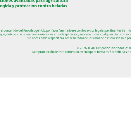
ciones avanzadas para agricultura
egida y protección contra heladas
r el contenido del Knowledge Hub, por favor familiarícese con los avisos legales pertinentes
ו
la inf
que, debido a las numerosas variaciones en cada aplicación, antes de tomar cualquier decisión sob
sus necesidades específicas. Los resultados de los casos de estudio son solo par
© 2026, Rivulis Irrigation Ltd, todos los
La reproducción de este contenido en cualquier forma está prohibida sin el