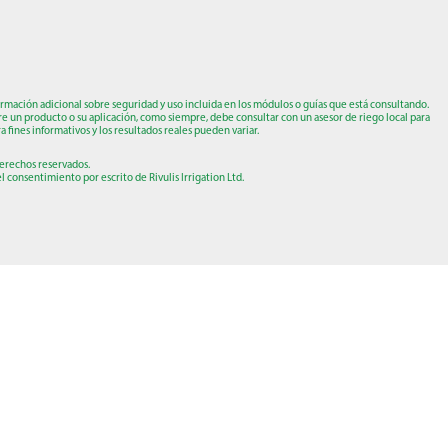
ormación adicional sobre seguridad y uso incluida en los módulos o guías que está consultando.
re un producto o su aplicación, como siempre, debe consultar con un asesor de riego local para
a fines informativos y los resultados reales pueden variar.
 derechos reservados.
 consentimiento por escrito de Rivulis Irrigation Ltd.