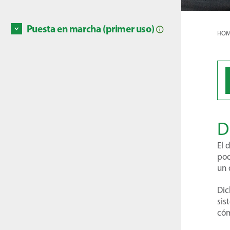
áreas d
lateral
Discove
Puesta en marcha (primer uso)
HOM
La prim
riego r
pasos p
de que
D
Discove
El 
Discove
poc
un 
Dic
sis
cóm