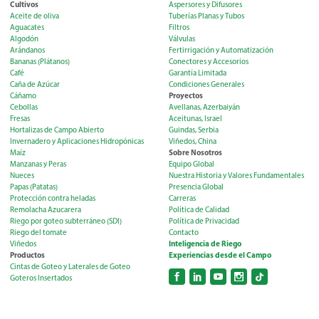
Cultivos
Aspersores y Difusores
Aceite de oliva
Tuberías Planas y Tubos
Aguacates
Filtros
Algodón
Válvulas
Arándanos
Fertirrigación y Automatización
Bananas (Plátanos)
Conectores y Accesorios
Café
Garantía Limitada
Caña de Azúcar
Condiciones Generales
Proyectos
Cáñamo
Cebollas
Avellanas, Azerbaiyán
Fresas
Aceitunas, Israel
Hortalizas de Campo Abierto
Guindas, Serbia
Invernadero y Aplicaciones Hidropónicas
Viñedos, China
Sobre Nosotros
Maíz
Manzanas y Peras
Equipo Global
Nueces
Nuestra Historia y Valores Fundamentales
Papas (Patatas)
Presencia Global
Protección contra heladas
Carreras
Remolacha Azucarera
Política de Calidad
Riego por goteo subterráneo (SDI)
Política de Privacidad
Riego del tomate
Contacto
Inteligencia de Riego
Viñedos
Productos
Experiencias desde el Campo
Cintas de Goteo y Laterales de Goteo
Goteros Insertados