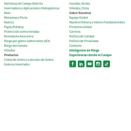
Hortalizas de Campo Abierto
Guindas, Serbia
Invernadero y Aplicaciones Hidropónicas
Viñedos, China
Sobre Nosotros
Maíz
Manzanas y Peras
Equipo Global
Nueces
Nuestra Historia y Valores Fundamentales
Papas (Patatas)
Presencia Global
Protección contra heladas
Carreras
Remolacha Azucarera
Política de Calidad
Riego por goteo subterráneo (SDI)
Política de Privacidad
Riego del tomate
Contacto
Inteligencia de Riego
Viñedos
Productos
Experiencias desde el Campo
Cintas de Goteo y Laterales de Goteo
Goteros Insertados