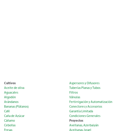
Cultivos
Aspersores y Difusores
Aceite de oliva
Tuberías Planas y Tubos
Aguacates
Filtros
Algodón
Válvulas
Arándanos
Fertirrigación y Automatización
Bananas (Plátanos)
Conectores y Accesorios
Café
Garantía Limitada
Caña de Azúcar
Condiciones Generales
Proyectos
Cáñamo
Cebollas
Avellanas, Azerbaiyán
Fresas
Aceitunas, Israel