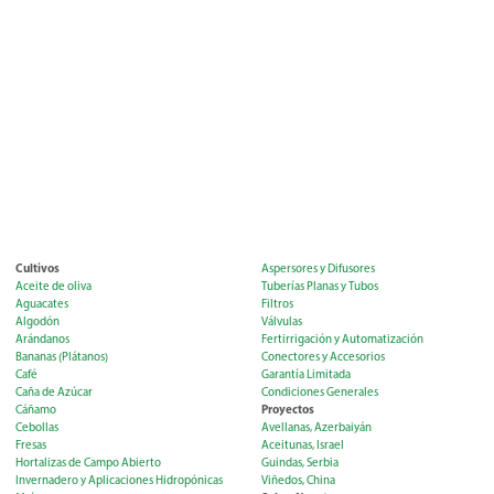
Cultivos
Aspersores y Difusores
Aceite de oliva
Tuberías Planas y Tubos
Aguacates
Filtros
Algodón
Válvulas
Arándanos
Fertirrigación y Automatización
Bananas (Plátanos)
Conectores y Accesorios
Café
Garantía Limitada
Caña de Azúcar
Condiciones Generales
Proyectos
Cáñamo
Cebollas
Avellanas, Azerbaiyán
Fresas
Aceitunas, Israel
Hortalizas de Campo Abierto
Guindas, Serbia
Invernadero y Aplicaciones Hidropónicas
Viñedos, China