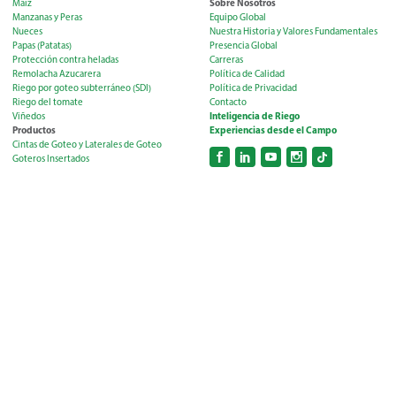
Sobre Nosotros
Maíz
Manzanas y Peras
Equipo Global
Nueces
Nuestra Historia y Valores Fundamentales
Papas (Patatas)
Presencia Global
Protección contra heladas
Carreras
Remolacha Azucarera
Política de Calidad
Riego por goteo subterráneo (SDI)
Política de Privacidad
Riego del tomate
Contacto
Inteligencia de Riego
Viñedos
Productos
Experiencias desde el Campo
Cintas de Goteo y Laterales de Goteo
Goteros Insertados