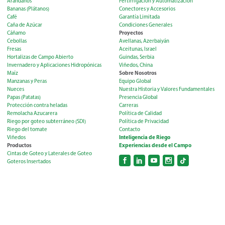
Arándanos
Fertirrigación y Automatización
Bananas (Plátanos)
Conectores y Accesorios
Café
Garantía Limitada
Caña de Azúcar
Condiciones Generales
Proyectos
Cáñamo
Cebollas
Avellanas, Azerbaiyán
Fresas
Aceitunas, Israel
Hortalizas de Campo Abierto
Guindas, Serbia
Invernadero y Aplicaciones Hidropónicas
Viñedos, China
Sobre Nosotros
Maíz
Manzanas y Peras
Equipo Global
Nueces
Nuestra Historia y Valores Fundamentales
Papas (Patatas)
Presencia Global
Protección contra heladas
Carreras
Remolacha Azucarera
Política de Calidad
Riego por goteo subterráneo (SDI)
Política de Privacidad
Riego del tomate
Contacto
Inteligencia de Riego
Viñedos
Productos
Experiencias desde el Campo
Cintas de Goteo y Laterales de Goteo
Goteros Insertados