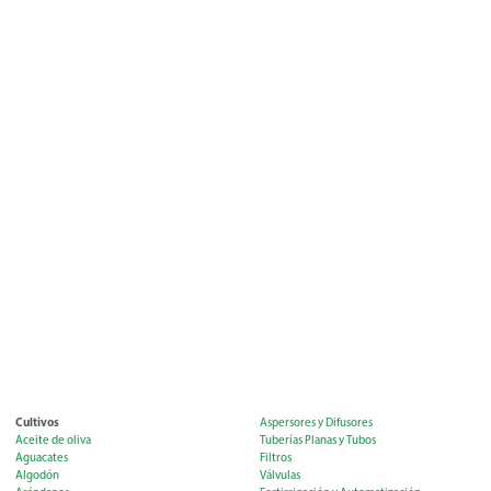
Cultivos
Aspersores y Difusores
Aceite de oliva
Tuberías Planas y Tubos
Aguacates
Filtros
Algodón
Válvulas