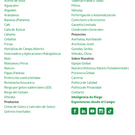
Aceite de oliva
Tuberías Planas y Tubos
Aguacates
Filtros
Algodón
Válvulas
Arándanos
Fertirrigación y Automatización
Bananas (Plátanos)
Conectores y Accesorios
Café
Garantía Limitada
Caña de Azúcar
Condiciones Generales
Proyectos
Cáñamo
Cebollas
Avellanas, Azerbaiyán
Fresas
Aceitunas, Israel
Hortalizas de Campo Abierto
Guindas, Serbia
Invernadero y Aplicaciones Hidropónicas
Viñedos, China
Sobre Nosotros
Maíz
Manzanas y Peras
Equipo Global
Nueces
Nuestra Historia y Valores Fundamentales
Papas (Patatas)
Presencia Global
Protección contra heladas
Carreras
Remolacha Azucarera
Política de Calidad
Riego por goteo subterráneo (SDI)
Política de Privacidad
Riego del tomate
Contacto
Inteligencia de Riego
Viñedos
Productos
Experiencias desde el Campo
Cintas de Goteo y Laterales de Goteo
Goteros Insertados