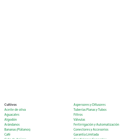
Cultivos
Aspersores y Difusores
Aceite de oliva
Tuberías Planas y Tubos
Aguacates
Filtros
Algodón
Válvulas
Arándanos
Fertirrigación y Automatización
Bananas (Plátanos)
Conectores y Accesorios
Café
Garantía Limitada