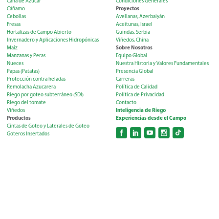
Caña de Azúcar
Condiciones Generales
Proyectos
Cáñamo
Cebollas
Avellanas, Azerbaiyán
Fresas
Aceitunas, Israel
Hortalizas de Campo Abierto
Guindas, Serbia
Invernadero y Aplicaciones Hidropónicas
Viñedos, China
Sobre Nosotros
Maíz
Manzanas y Peras
Equipo Global
Nueces
Nuestra Historia y Valores Fundamentales
Papas (Patatas)
Presencia Global
Protección contra heladas
Carreras
Remolacha Azucarera
Política de Calidad
Riego por goteo subterráneo (SDI)
Política de Privacidad
Riego del tomate
Contacto
Inteligencia de Riego
Viñedos
Productos
Experiencias desde el Campo
Cintas de Goteo y Laterales de Goteo
Goteros Insertados