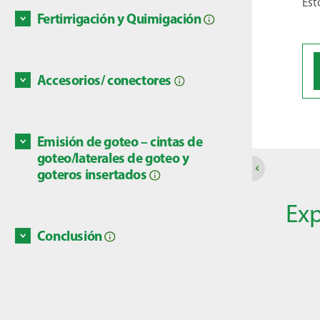
Discove
Est
vez más
Fertirrigación y Quimigación
Para pr
condici
necesar
Discove
Accesorios/ conectores
adecuad
Dicen 
moment
su esla
adecua
conecto
Emisión de goteo – cintas de
sistema
Discove
Al fina
goteo/laterales de goteo y
goteros insertados
Discove
Exp
Conclusión
Este Mó
Discove
compon