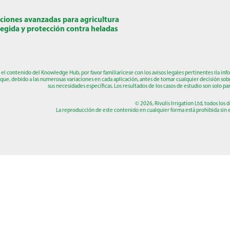
ciones avanzadas para agricultura
egida y protección contra heladas
r el contenido del Knowledge Hub, por favor familiarícese con los avisos legales pertinentes
ו
la inf
que, debido a las numerosas variaciones en cada aplicación, antes de tomar cualquier decisión sob
sus necesidades específicas. Los resultados de los casos de estudio son solo par
© 2026, Rivulis Irrigation Ltd, todos los
La reproducción de este contenido en cualquier forma está prohibida sin el