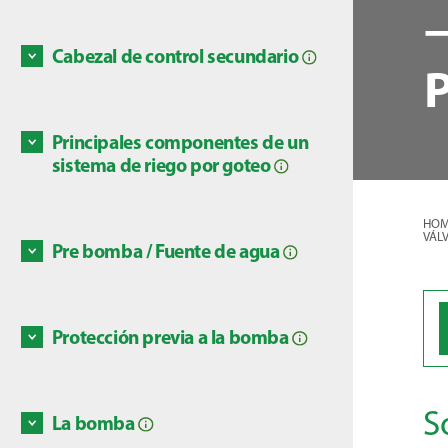
2. Propo
primari
Discove
Cabezal de control secundario
3. Cont
El cabe
(válvul
proporc
4. Supe
bloque 
manóme
Principales componentes de un
por una
5. Inye
Existe
sistema de riego por goteo
químico
opcione
produc
riego p
HOM
Discove
manual
VÁL
Discove
Pre bomba / Fuente de agua
individ
En el 
una ele
agua s
categor
Discove
Protección previa a la bomba
subterr
Las fue
examina
present
dispon
inclus
m3/h (g
S
La bomba
peces y
conteni
Las bom