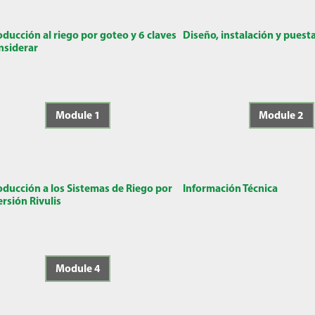
oducción al riego por goteo y 6 claves
Diseño, instalación y puest
nsiderar
Module 1
Module 2
oducción a los Sistemas de Riego por
Información Técnica
rsión Rivulis
Module 4