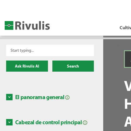
Culti
Ask Rivulis AI
Search
El panorama general
Nivel a
goteo 
caudal
Cabezal de control principal
1. Pres