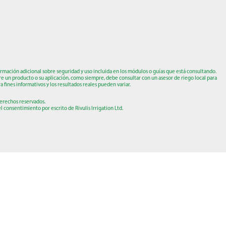
ormación adicional sobre seguridad y uso incluida en los módulos o guías que está consultando.
re un producto o su aplicación, como siempre, debe consultar con un asesor de riego local para
a fines informativos y los resultados reales pueden variar.
 derechos reservados.
 consentimiento por escrito de Rivulis Irrigation Ltd.