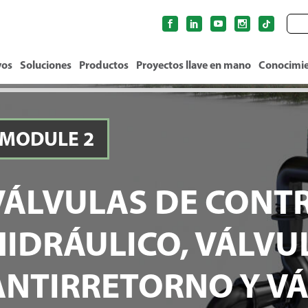
vos
Soluciones
Productos
Proyectos llave en mano
Conocimi
MODULE 2
VÁLVULAS DE CONT
HIDRÁULICO, VÁLVU
lto – todos los sistemas de riego por
tienen los siguientes componentes y
ANTIRRETORNO Y VÁ
uriza el sistema (bomba)