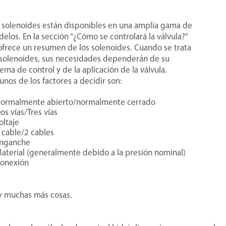
ravemente los impulsores.
 el principal consumo de energía
r more >
istema de riego. También son una
 solenoides están disponibles en una amplia gama de
r more >
ad, a menos que tenga la suerte de
elos. En la sección “¿Cómo se controlará la válvula?”
dos los sistemas de riego requieren
 agua a presión. Por eso es
ofrece un resumen de los solenoides. Cuando se trata
iltración primaria como secundaria, y
nte seleccionarlas correctamente.
solenoides, sus necesidades dependerán de su
n numerosas opciones disponibles.
tema de control y de la aplicación de la válvula.
r more >
unos de los factores a decidir son:
 es muy probable que un sistema
o tenga algunas válvulas de
ormalmente abierto/normalmente cerrado
ta/bola(esfera), se espera que
os vías/Tres vías
r more >
ean fáciles de entender y que no se
oltaje
an una explicación aquí. En esta
 cable/2 cables
 sección, nos centraremos
nganche
erías principales y secundarias
aterial (generalmente debido a la presión nominal)
icamente en las válvulas de control
rtan el agua a través de la finca.
onexión
ico.
r more >
 muchas más cosas.
 a los problemas de mano de obra,
matización se está implantando cada