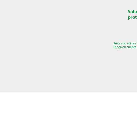
Solu
prot
Antes de utiliza
Tenga en cuenta 