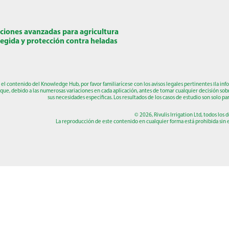
ciones avanzadas para agricultura
egida y protección contra heladas
r el contenido del Knowledge Hub, por favor familiarícese con los avisos legales pertinentes
ו
la inf
que, debido a las numerosas variaciones en cada aplicación, antes de tomar cualquier decisión sob
sus necesidades específicas. Los resultados de los casos de estudio son solo par
© 2026, Rivulis Irrigation Ltd, todos los
La reproducción de este contenido en cualquier forma está prohibida sin el