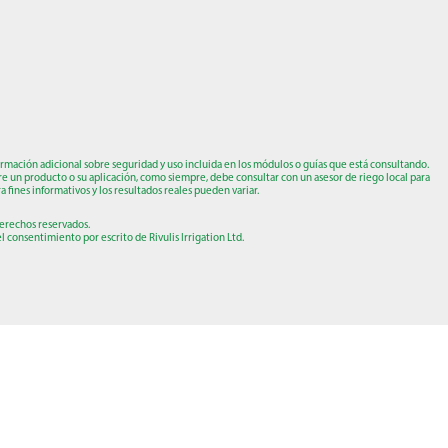
ormación adicional sobre seguridad y uso incluida en los módulos o guías que está consultando.
re un producto o su aplicación, como siempre, debe consultar con un asesor de riego local para
a fines informativos y los resultados reales pueden variar.
 derechos reservados.
 consentimiento por escrito de Rivulis Irrigation Ltd.