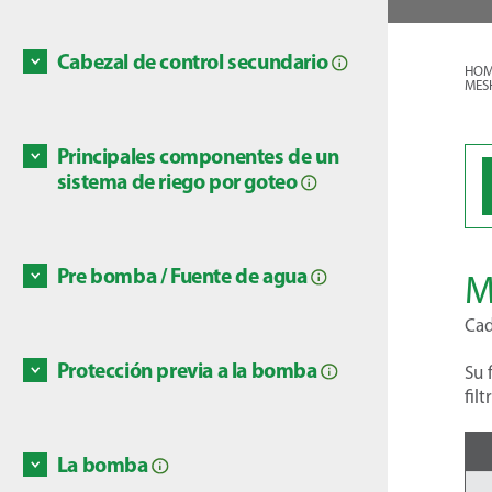
2. Propo
primari
Discove
Cabezal de control secundario
3. Cont
HOM
El cabe
MES
(válvul
proporc
4. Supe
bloque 
manóme
Principales componentes de un
por una
5. Inye
Existe
sistema de riego por goteo
químico
opcione
produc
riego p
Discove
manual
Discove
Pre bomba / Fuente de agua
individ
M
En el 
una ele
agua s
Cad
categor
Discove
Protección previa a la bomba
subterr
Su 
Las fue
fil
examina
present
dispon
inclus
m3/h (g
La bomba
peces y
conteni
Las bom