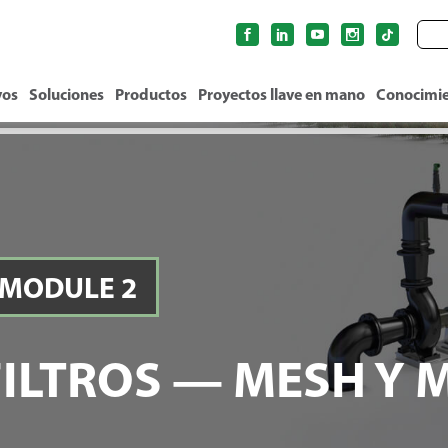
vos
Soluciones
Productos
Proyectos llave en mano
Conocimi
MODULE 2
lto – todos los sistemas de riego por
FILTROS — MESH Y 
tienen los siguientes componentes y
uriza el sistema (bomba)