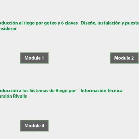
oducción al riego por goteo y 6 claves
Diseño, instalación y puest
nsiderar
Module 1
Module 2
oducción a los Sistemas de Riego por
Información Técnica
rsión Rivulis
Module 4