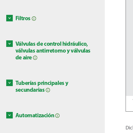
dañar g
también
Discove
de su s
Discove
Filtros
necesid
Casi to
recibir
tanto f
importa
existe
Válvulas de control hidráulico,
Discove
Aunque
válvulas antirretorno y válvulas
de rieg
de aire
compuer
Discove
éstas s
requier
Tuberías principales y
primera
Las tub
secundarias
específ
transpo
hidrául
Discove
Automatización
Debido
la auto
Dic