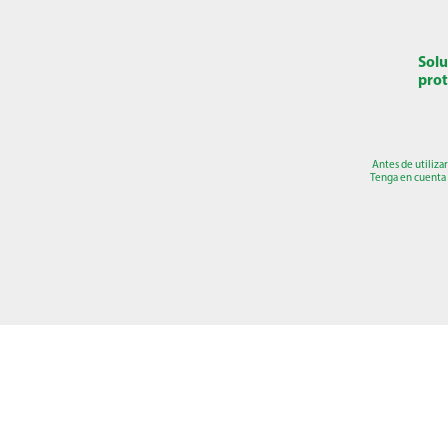
Solu
prot
Antes de utiliza
Tenga en cuenta 