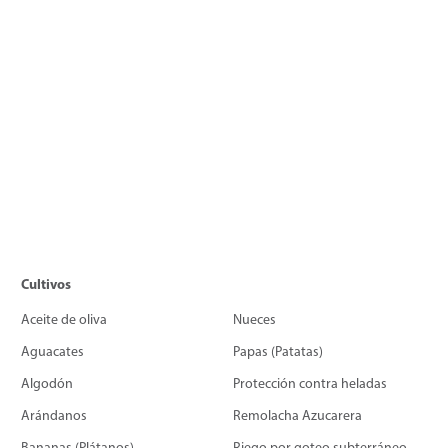
Cultivos
Aceite de oliva
Nueces
Aguacates
Papas (Patatas)
Algodón
Protección contra heladas
Arándanos
Remolacha Azucarera
Bananas (Plátanos)
Riego por goteo subterráneo