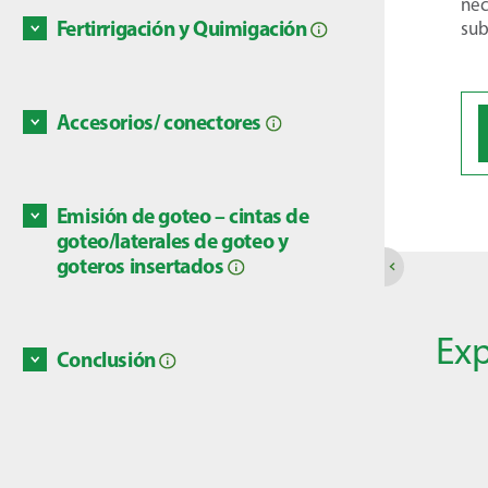
Discove
nec
vez más
Fertirrigación y Quimigación
sub
Para pr
condici
necesar
Discove
Accesorios/ conectores
adecuad
Dicen 
moment
su esla
adecua
conecto
Emisión de goteo – cintas de
sistema
Discove
Al fina
goteo/laterales de goteo y
goteros insertados
Discove
Exp
Conclusión
Este Mó
Discove
compon