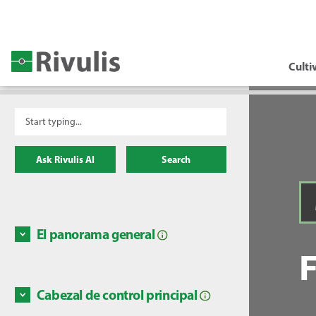
Culti
Ask Rivulis AI
Search
El panorama general
Nivel a
goteo 
caudal
Cabezal de control principal
1. Pres